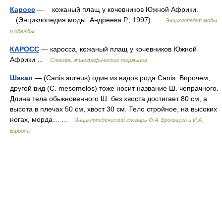
Каросс
— кожаный плащ у кочевников Южной Африки.
(Энциклопедия моды. Андреева Р., 1997) …
Энциклопедия моды
и одежды
КАРОСС
— каросса, кожаный плащ у кочевников Южной
Африки …
Словарь этнографических терминов
Шакал
— (Canis aureus) один из видов рода Canis. Впрочем,
другой вид (С. mesomelos) тоже носит название Ш. чепрачного.
Длина тела обыкновенного Ш. без хвоста достигает 80 см, а
высота в плечах 50 см, хвост 30 см. Тело стройное, на высоких
ногах, морда… …
Энциклопедический словарь Ф.А. Брокгауза и И.А.
Ефрона