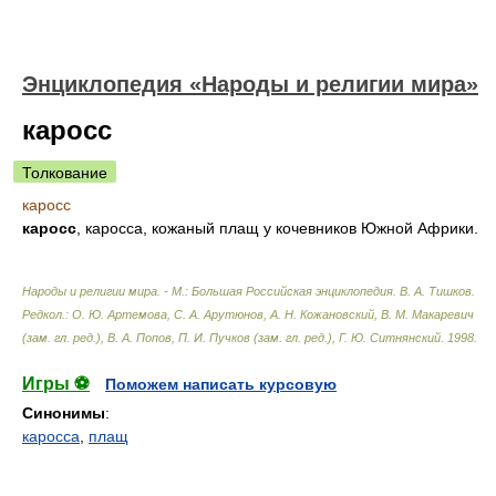
Энциклопедия «Народы и религии мира»
каросс
Толкование
каросс
каросс
, каросса, кожаный плащ у кочевников Южной Африки.
Народы и религии мира. - М.: Большая Российская энциклопедия
.
В. А. Тишков.
Редкол.: О. Ю. Артемова, С. А. Арутюнов, А. Н. Кожановский, В. М. Макаревич
(зам. гл. ред.), В. А. Попов, П. И. Пучков (зам. гл. ред.), Г. Ю. Ситнянский
.
1998
.
Игры ⚽
Поможем написать курсовую
Синонимы
:
каросса
,
плащ