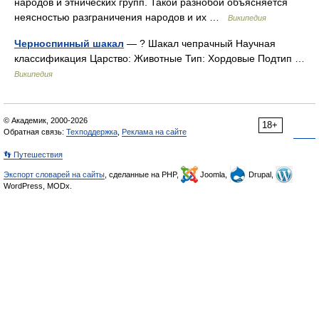
народов и этнических групп. Такой разнобой объясняется
неясностью разграничения народов и их …
Википедия
Черноспинный шакал
— ? Шакал чепрачный Научная
классификация Царство: Животные Тип: Хордовые Подтип …
Википедия
© Академик, 2000-2026
18+
Обратная связь:
Техподдержка
,
Реклама на сайте
👣 Путешествия
Экспорт словарей на сайты
, сделанные на PHP,
Joomla,
Drupal,
WordPress, MODx.